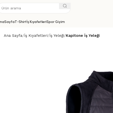
naSayfa
T-Shirt
İş Kıyafetleri
Spor Giyim
Ana Sayfa
İş Kıyafetleri
İş Yeleği
Kapitone İş Yeleği