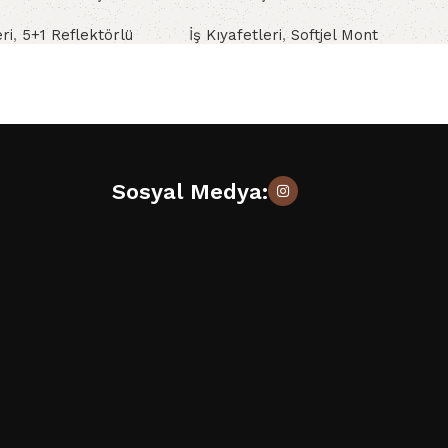
eri
,
5+1 Reflektörlü
İş Kıyafetleri
,
Softjel Mont
gle Bondi Reflektörlü
Sosyal Medya: