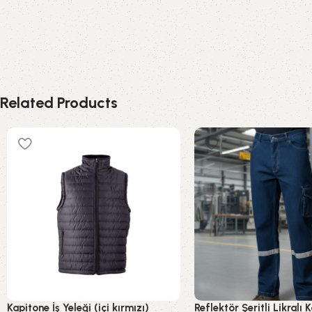
Related Products
Kapitone İş Yeleği (içi kırmızı)
Reflektör Şeritli Likralı K