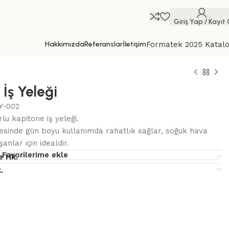
Giriş Yap / Kayıt 
Hakkımızda
Referanslar
İletişim
Formatek 2025 Katal
İş Yeleği
Y-002
lu kapitone iş yeleği.
yesinde gün boyu kullanımda rahatlık sağlar, soğuk hava
anlar için idealdir.
Favorilerime ekle
e Hk.
.