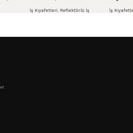
İş Kıyafetleri
,
Reflektörlü İş
İş Kıyafetl
lonu
Montu
Kaban
,
Sin
et