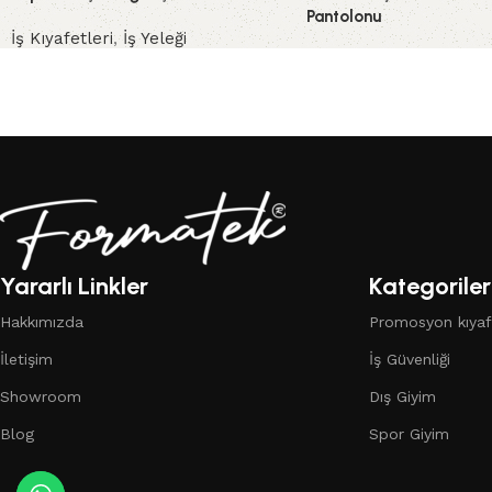
Pantolonu
İş Kıyafetleri
,
İş Yeleği
İş Kıyafetleri
,
İş Panto
Yararlı Linkler
Kategoriler
Hakkımızda
Promosyon kıyaf
İletişim
İş Güvenliği
Showroom
Dış Giyim
Blog
Spor Giyim